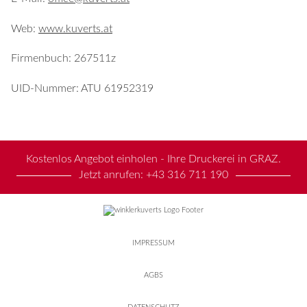
Web:
www.kuverts.at
Firmenbuch: 267511z
UID-Nummer: ATU 61952319
Kostenlos Angebot einholen - Ihre Druckerei in GRAZ.
Jetzt anrufen:
+43 316 711 190
IMPRESSUM
AGBS